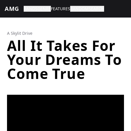
AMG
BANDS
GENRE
FEATURES
RANDOM
SEARCH
A Skylit Drive
All It Takes For
Your Dreams To
Come True