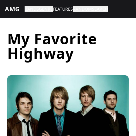
AMG
BANDS
GENRE
FEATURES
RANDOM
SEARCH
My Favorite
Highway