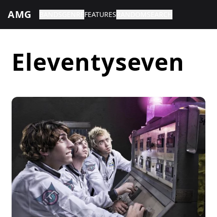
AMG
BANDS
GENRE
FEATURES
RANDOM
SEARCH
Eleventyseven