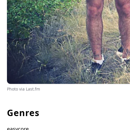
Photo via Last.fm
Genres
easycore