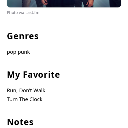
Photo via Last.fm
Genres
pop punk
My Favorite
Run, Don’t Walk
Turn The Clock
Notes