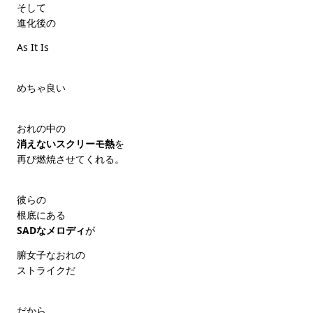
そして
進化後の
As It Is
めちゃ良い
おれの中の
消えないスクリーモ熱
を
再び燃焼させてくれる。
彼らの
根底にある
SADなメロディ
が
腑女子なおれの
ストライクだ
だから