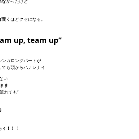
来なかったけど
ば聞くほどクセになる。
eam up, team up”
シンガロングパートが
しても頭からハナレナイ
さない
まま
流れても”
後
ぉぅ！！！