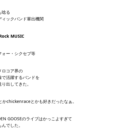
も唸る
ディックバンド輩出機関
 Rock MUSIC
フォー・シクセブ等
メロコア界の
線で活躍するバンドを
送り出してきた。
wとかchickenraceとかも好きだったなぁ。
DEN GOOSEのライブはかっこよすぎて
もんでした。