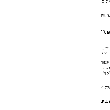
とは
聞け
“t
この
どう
“離
この
時が
その
あぁ