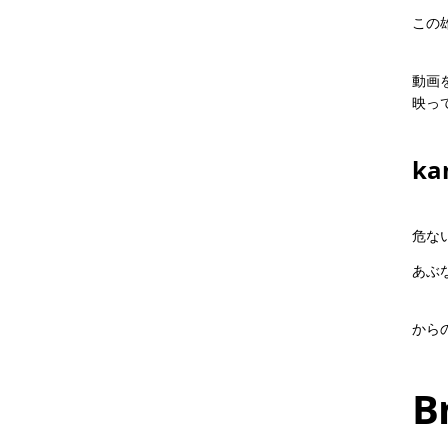
この
動画
映っ
ka
危な
あぶ
から
B