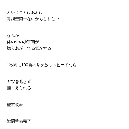
ということはおれは
青銅聖闘士なのかもしれない
なんか
体の中の
小宇宙
が
燃えあがってる気がする
1秒間に100発の拳を放つスピードなら
ヤツ
を逃さず
捕まえられる
聖衣装着！！
戦闘準備完了！！