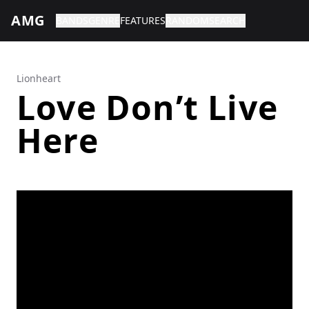
AMG
BANDS
GENRE
FEATURES
RANDOM
SEARCH
Lionheart
Love Don’t Live
Here